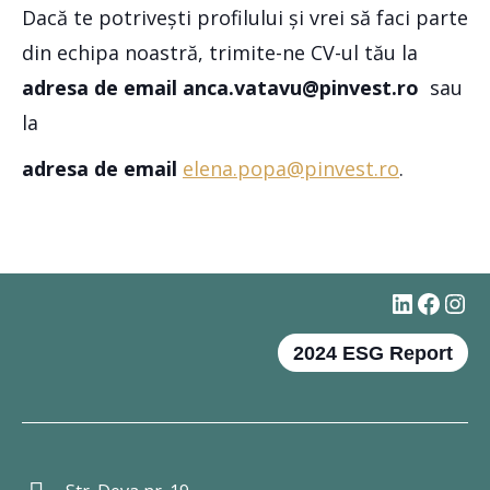
Dacă te potrivești profilului și vrei să faci parte
din echipa noastră, trimite-ne CV-ul tău la
adresa de email anca.vatavu@pinvest.ro
sau
la
adresa de email
elena.popa@pinvest.ro
.
#
Faceb
Ins
2024 ESG Report