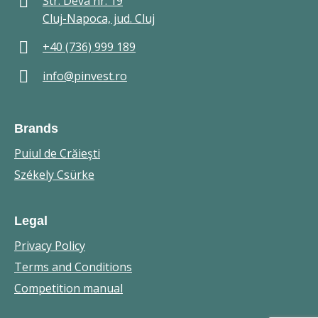
Str. Deva nr. 19
Cluj-Napoca, jud. Cluj
+40 (736) 999 189
info@pinvest.ro
Brands
Puiul de Crăieşti
Székely Csürke
Legal
Privacy Policy
Terms and Conditions
Competition manual