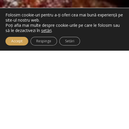
Folosim cookie-uri pentru a-ți oferi cea mai bună experiență pe
site-ul nostru web.
Poți afla mai multe despre cookie-urile pe care le folosim sau
să le dezactivezi în
setări
.
Accept
Respinge
Setări