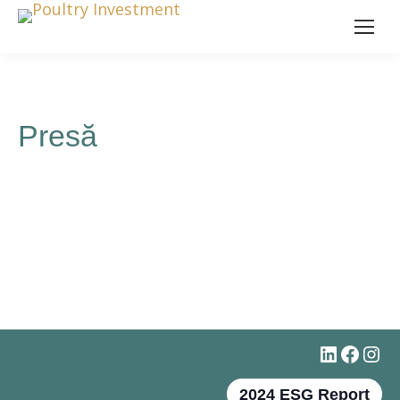
Presă
#
Faceb
Ins
2024 ESG Report