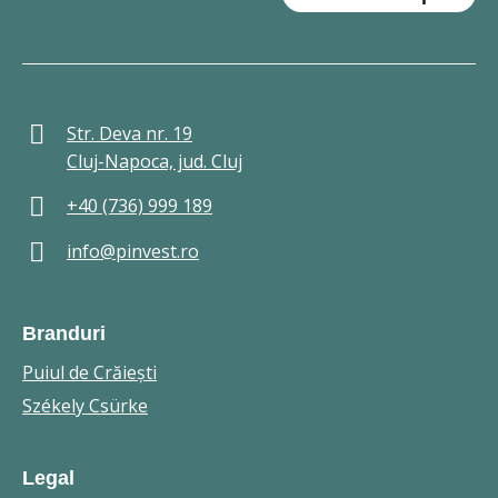
Str. Deva nr. 19
Cluj-Napoca, jud. Cluj
+40 (736) 999 189
info@pinvest.ro
Branduri
Puiul de Crăieşti
Székely Csürke
Legal