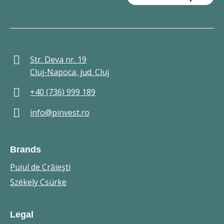
Str. Deva nr. 19
Cluj-Napoca, jud. Cluj
+40 (736) 999 189
info@pinvest.ro
Brands
Puiul de Crăieşti
Székely Csürke
Legal