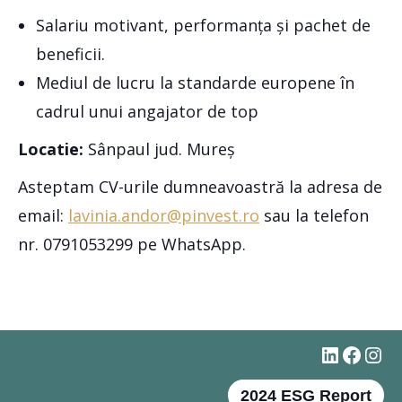
Salariu motivant, performanța și pachet de
beneficii.
Mediul de lucru la standarde europene în
cadrul unui angajator de top
Locatie:
Sânpaul jud. Mureș
Asteptam CV-urile dumneavoastră la adresa de
email:
lavinia.andor@pinvest.ro
sau la telefon
nr. 0791053299 pe WhatsApp.
#
Faceb
Ins
2024 ESG Report