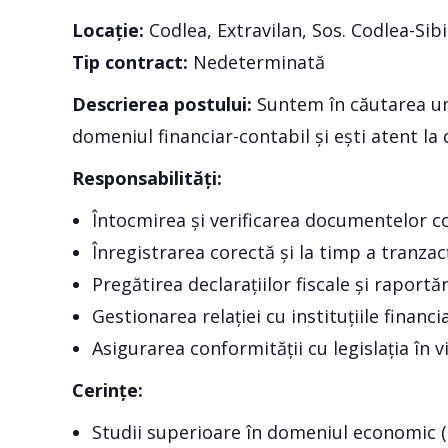
Locație:
Codlea, Extravilan, Sos. Codlea-Sibi
Tip contract:
Nedeterminată
Descrierea postului:
Suntem în căutarea unu
domeniul financiar-contabil și ești atent la d
Responsabilități:
Întocmirea și verificarea documentelor c
Înregistrarea corectă și la timp a tranzacț
Pregătirea declarațiilor fiscale și raportă
Gestionarea relației cu instituțiile financia
Asigurarea conformității cu legislația în 
Cerințe:
Studii superioare în domeniul economic (co