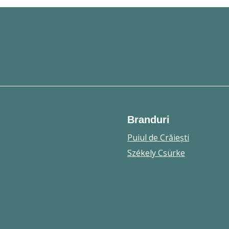
Branduri
Puiul de Crăieşti
Székely Csürke