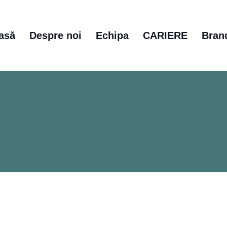
asă
Despre noi
Echipa
CARIERE
Bran