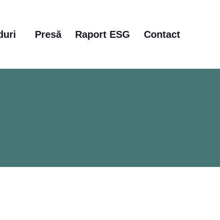
duri
Presă
Raport ESG
Contact