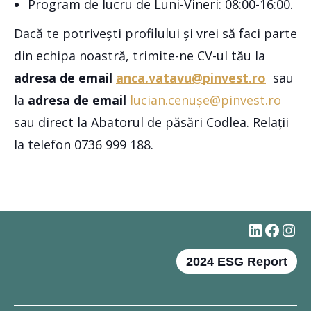
Program de lucru de Luni-Vineri: 08:00-16:00.
Dacă te potrivești profilului și vrei să faci parte
din echipa noastră, trimite-ne CV-ul tău la
adresa de email
anca.vatavu@pinvest.ro
sau
la
adresa de email
lucian.cenușe@pinvest.ro
sau direct la Abatorul de păsări Codlea. Relații
la telefon 0736 999 188.
#
Faceb
Ins
2024 ESG Report