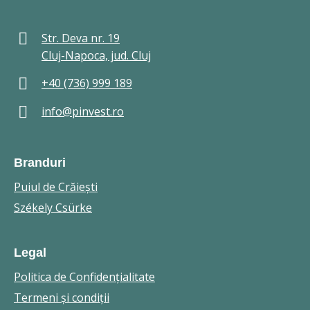
Str. Deva nr. 19
Cluj-Napoca, jud. Cluj
+40 (736) 999 189
info@pinvest.ro
Branduri
Puiul de Crăieşti
Székely Csürke
Legal
Politica de Confidenţialitate
Termeni şi condiţii