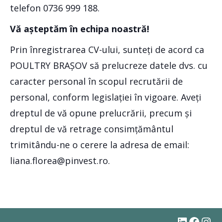
telefon 0736 999 188.
Vă așteptăm în echipa noastră!
Prin înregistrarea CV-ului, sunteți de acord ca
POULTRY BRAȘOV să prelucreze datele dvs. cu
caracter personal în scopul recrutării de
personal, conform legislației în vigoare. Aveți
dreptul de vă opune prelucrării, precum și
dreptul de vă retrage consimțământul
trimitându-ne o cerere la adresa de email:
liana.florea@pinvest.ro.
#
Faceb
Ins