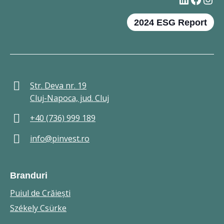
2024 ESG Report
Str. Deva nr. 19
Cluj-Napoca, jud. Cluj
+40 (736) 999 189
info@pinvest.ro
Branduri
Puiul de Crăieşti
Székely Csürke