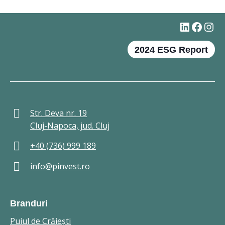
#
Faceb
Ins
2024 ESG Report
Str. Deva nr. 19
Cluj-Napoca, jud. Cluj
+40 (736) 999 189
info@pinvest.ro
Branduri
Puiul de Crăieşti