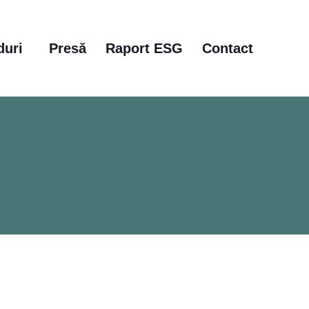
duri
Presă
Raport ESG
Contact