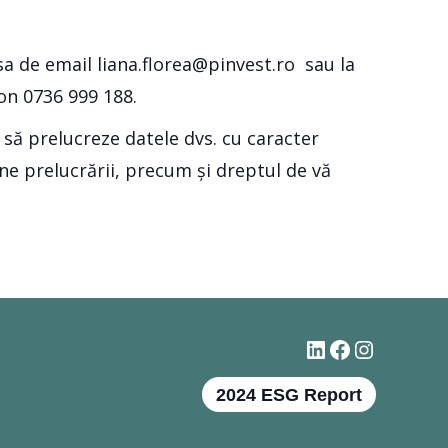
esa de email liana.florea@pinvest.ro sau la
fon 0736 999 188.
să prelucreze datele dvs. cu caracter
une prelucrării, precum și dreptul de vă
#
Facebook
Instagr
2024 ESG Report