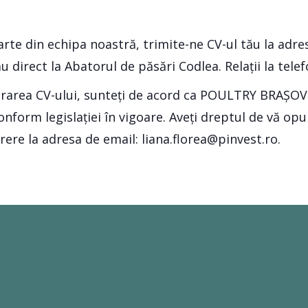
 parte din echipa noastră, trimite-ne CV-ul tău la adr
u direct la Abatorul de păsări Codlea. Relații la tele
trarea CV-ului, sunteți de acord ca POULTRY BRAȘOV 
onform legislației în vigoare. Aveți dreptul de vă op
re la adresa de email: liana.florea@pinvest.ro.