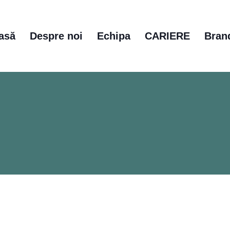
asă
Despre noi
Echipa
CARIERE
Bran