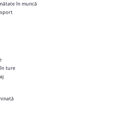
ănătate în muncă
nsport
e
 în ture
aj
minată