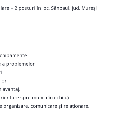
re – 2 posturi în loc. Sânpaul, jud. Mureș!
e echipamente
re a problemelor
i
lor
 avantaj.
 orientare spre munca în echipă
 de organizare, comunicare și relaționare.