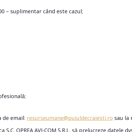
:00 – suplimentar când este cazul;
ofesională;
 de email:
resurseumane@puiuldecraiesti.ro
sau la 
 ca S.C. OPREA AVI-COM S.R.L. să prelucreze datele dv