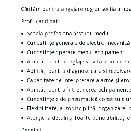
Căutăm pentru angajare reglor secția ambala
Profil candidat:
Școală profesională/studii medii
Cunoștințe generale de electro-mecanică
Cunoștințe operare meniu echipament
Abilități pentru reglaje și setări pornir
Abilități pentru diagnosticare și rezolva
Capacitate de interpretare alarme și eror
Abilități pentru întreținerea echipamente
Cunoștințele de pneumatică constituie un
Flexibilitate, autodisciplină, organizare,
Atenție la detalii și foarte bune abilități
Beneficii: