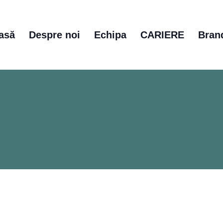
asă
Despre noi
Echipa
CARIERE
Bran