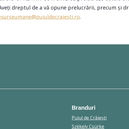
. Aveți dreptul de a vă opune prelucrării, precum și 
esurseumane@puiuldecraiesti.ro
.
Branduri
Puiul de Crăieşti
Székely Csürke