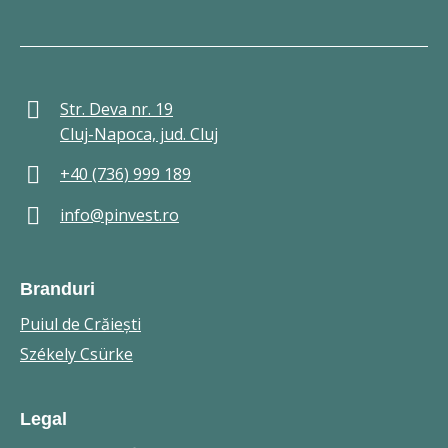
Str. Deva nr. 19
Cluj-Napoca, jud. Cluj
+40 (736) 999 189
info@pinvest.ro
Branduri
Puiul de Crăieşti
Székely Csürke
Legal