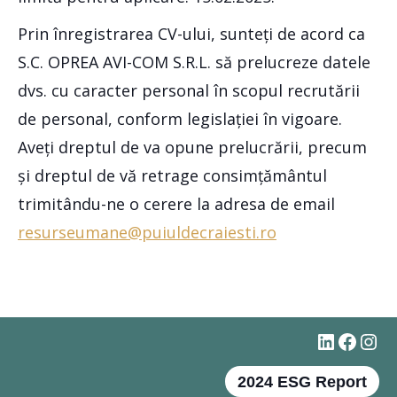
Prin înregistrarea CV-ului, sunteți de acord ca
S.C. OPREA AVI-COM S.R.L. să prelucreze datele
dvs. cu caracter personal în scopul recrutării
de personal, conform legislației în vigoare.
Aveți dreptul de va opune prelucrării, precum
și dreptul de vă retrage consimțământul
trimitându-ne o cerere la adresa de email
resurseumane@puiuldecraiesti.ro
#
Faceb
Ins
2024 ESG Report