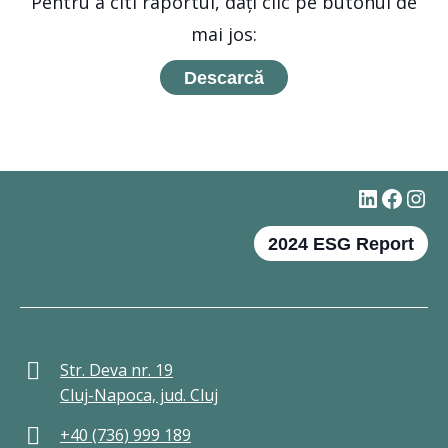
Pentru a citi raportul, dați clic pe butonul de
mai jos:
Descarcă
#
Faceb
Ins
2024 ESG Report
Str. Deva nr. 19
Cluj-Napoca, jud. Cluj
+40 (736) 999 189